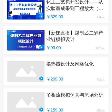
化工工艺包开发设计——从
实验室成果到工程放大（完
结）
￥329.00
64人
【新课直播】煤制乙二醇产
业链模拟设计
￥99.00
109人
换热器设计及网络优化
￥209.00
91人
多相流模拟仿真与流场分析
￥159.00
88人