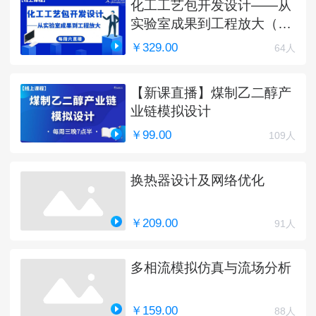
化工工艺包开发设计——从
实验室成果到工程放大（完
结）
￥329.00
64人
【新课直播】煤制乙二醇产
业链模拟设计
￥99.00
109人
换热器设计及网络优化
￥209.00
91人
多相流模拟仿真与流场分析
￥159.00
88人