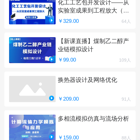
化工工艺包开发设计——从
实验室成果到工程放大（完
结）
￥329.00
64人
【新课直播】煤制乙二醇产
业链模拟设计
￥99.00
109人
换热器设计及网络优化
￥209.00
91人
多相流模拟仿真与流场分析
￥159.00
88人