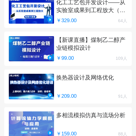
化工工艺包开发设计——从
实验室成果到工程放大（完
结）
￥329.00
64人
【新课直播】煤制乙二醇产
业链模拟设计
￥99.00
109人
换热器设计及网络优化
￥209.00
91人
多相流模拟仿真与流场分析
￥159.00
88人