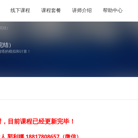
线下课程
课程套餐
讲师介绍
帮助中心
完结）
完结）
馏塔的模拟和计算！
时，目前课程已经更新完毕！
郭利娜 18817808657（微信）