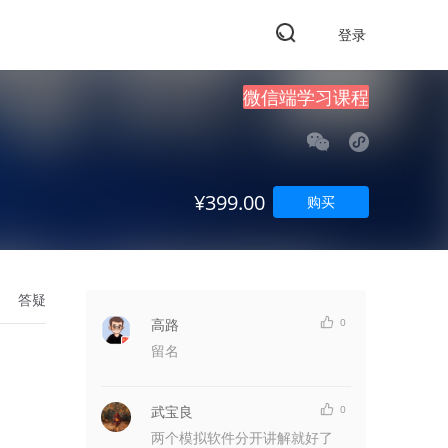
登录
微信端学习课程
¥399.00
购买
答疑
高路
0
留名
武宝良
0
两个模拟软件分开讲解就好了