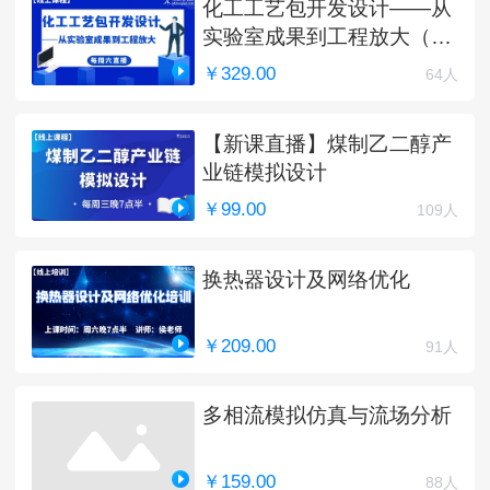
化工工艺包开发设计——从
实验室成果到工程放大（完
结）
￥329.00
64人
【新课直播】煤制乙二醇产
业链模拟设计
￥99.00
109人
换热器设计及网络优化
￥209.00
91人
多相流模拟仿真与流场分析
￥159.00
88人