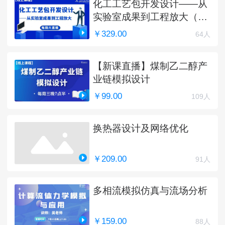
化工工艺包开发设计——从
实验室成果到工程放大（完
结）
￥329.00
64人
【新课直播】煤制乙二醇产
业链模拟设计
￥99.00
109人
换热器设计及网络优化
￥209.00
91人
多相流模拟仿真与流场分析
￥159.00
88人