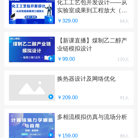
化工工艺包开发设计——从
实验室成果到工程放大（完
结）
￥329.00
64人
【新课直播】煤制乙二醇产
业链模拟设计
￥99.00
110人
换热器设计及网络优化
￥209.00
91人
多相流模拟仿真与流场分析
￥159.00
88人