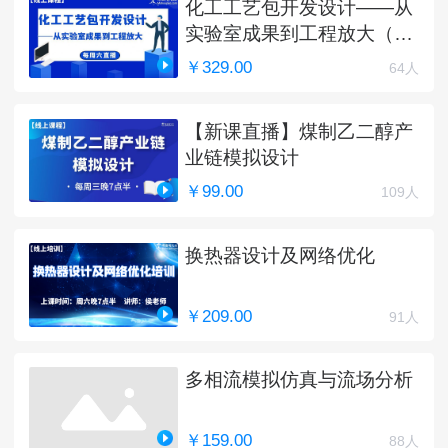
化工工艺包开发设计——从
实验室成果到工程放大（完
结）
￥329.00
64人
【新课直播】煤制乙二醇产
业链模拟设计
￥99.00
109人
换热器设计及网络优化
￥209.00
91人
多相流模拟仿真与流场分析
￥159.00
88人