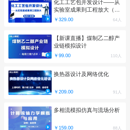
化工工艺包开发设计——从
实验室成果到工程放大（完
结）
￥329.00
64人
【新课直播】煤制乙二醇产
业链模拟设计
￥99.00
110人
换热器设计及网络优化
￥209.00
91人
多相流模拟仿真与流场分析
￥159.00
88人