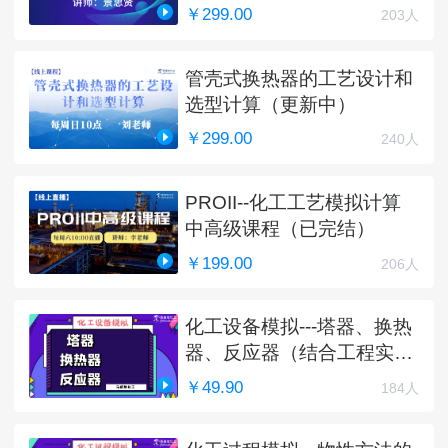
￥299.00
203人
管壳式换热器的工艺设计和
选型计算（更新中）
￥299.00
240人
PROII--化工工艺模拟计算
中高级课程（已完结）
￥199.00
206人
化工设备模拟---塔器、换热
器、反应器（结合工程实
例）
￥49.90
184人