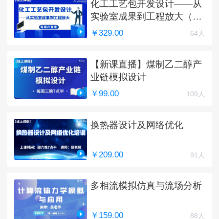
化工工艺包开发设计——从
实验室成果到工程放大（完
结）
￥329.00
64人
【新课直播】煤制乙二醇产
业链模拟设计
￥99.00
109人
换热器设计及网络优化
￥209.00
91人
多相流模拟仿真与流场分析
￥159.00
88人