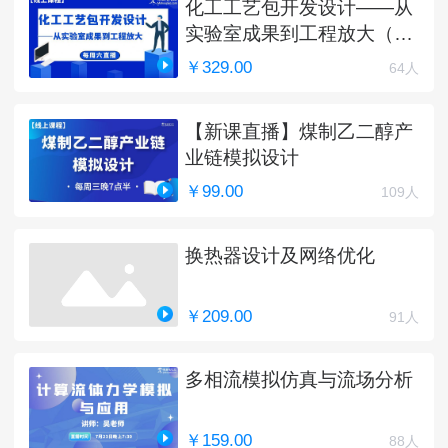
化工工艺包开发设计——从
实验室成果到工程放大（完
结）
￥329.00
64人
【新课直播】煤制乙二醇产
业链模拟设计
￥99.00
109人
换热器设计及网络优化
￥209.00
91人
多相流模拟仿真与流场分析
￥159.00
88人