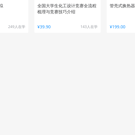
拟
全国大学生化工设计竞赛全流程
管壳式换热器
梳理与竞赛技巧介绍
¥39.90
¥199.00
249人在学
143人在学
计系列课程
PDMS从设计到开发实战应用课
化工设计与优
程---基础教程（完结）
（已完结）
¥99.00
¥99.00
1001人在学
997人在学