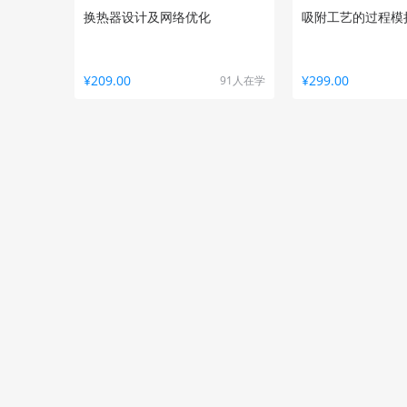
换热器设计及网络优化
吸附工艺的过程模
¥209.00
¥299.00
91人在学
热门课程
PDMS从设计到开发实战应用课
化工工艺包开发设
程---高级教程（完结）
（25课已完结）
¥159.00
¥299.00
1038人在学