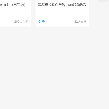
的设计（已完结）
流程模拟软件与Python联动教程
免费
200人在学
32人在学
更多
化（中级）课程
从入门到放弃系列课程之——工
艺安全管理（已完结）
¥9.90
821人在学
596人在学